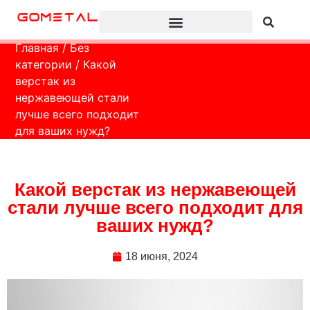
Главная
/
Без
категории
/ Какой
верстак из
нержавеющей стали
лучше всего подходит
для ваших нужд?
Какой верстак из нержавеющей
стали лучше всего подходит для
ваших нужд?
18 июня, 2024