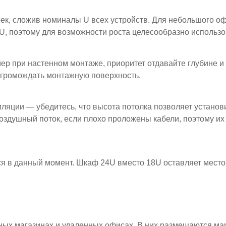
ек, сложив номиналы U всех устройств. Для небольшого офи
9U, поэтому для возможности роста целесообразно использ
мер при настенном монтаже, приоритет отдавайте глубине
загромождать монтажную поверхность.
яции — убедитесь, что высота потолка позволяет установ
оздушный поток, если плохо проложены кабели, поэтому их
я в данный момент. Шкаф 24U вместо 18U оставляет место
ных магазинах и удаленных офисах. В них размещаются ма