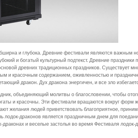
 обширна и глубока. Древние фестивали являются важным н
бокий и богатый культурный подтекст. Древние праздники 
основой древних традиционных праздников. Существует мн
ым и красочным содержанием, оживленностью и праздничнос
тающий дракон. Дух дракона энергичен, и все зло избегает
дник, объединяющий молитвы о благословении, чтобы отогн
гаты и красочны. Эти фестивали вращаются вокруг форм 
ают желания людей приветствовать благоприятное, принима
ль лодок-драконов является праздничным днем для поедани
-драконах и веселые застолья во время Фестиваля лодок-