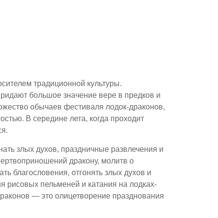
осителем традиционной культуры.
придают большое значение вере в предков и
ожество обычаев фестиваля лодок-драконов,
тью. В середине лета, когда проходит
ся.
ать злых духов, праздничные развлечения и
жертвоприношений дракону, молитв о
ть благословения, отгонять злых духов и
я рисовых пельменей и катания на лодках-
драконов — это олицетворение празднования